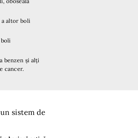
i, oboseală
a altor boli
 boli
 benzen și alți
e cancer.
 un sistem de