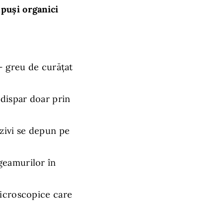
mpuși organici
 – greu de curățat
 dispar doar prin
zivi se depun pe
geamurilor în
microscopice care