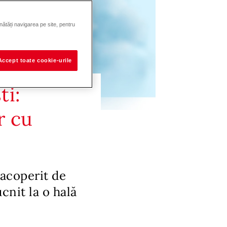
nătăți navigarea pe site, pentru
Accept toate cookie-urile
ti:
r cu
 acoperit de
cnit la o hală