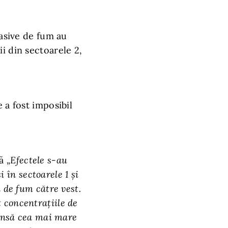
masive de fum au
i din sectoarele 2,
 a fost imposibil
ă
„Efectele s-au
i în sectoarele 1 şi
 de fum către vest.
 concentraţiile de
 însă cea mai mare