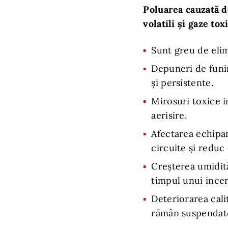
Poluarea cauzată d
volatili și gaze tox
Sunt greu de elim
Depuneri de funin
și persistente.
Mirosuri toxice i
aerisire.
Afectarea echipa
circuite și reduc 
Creșterea umidită
timpul unui incen
Deteriorarea cali
rămân suspendate z