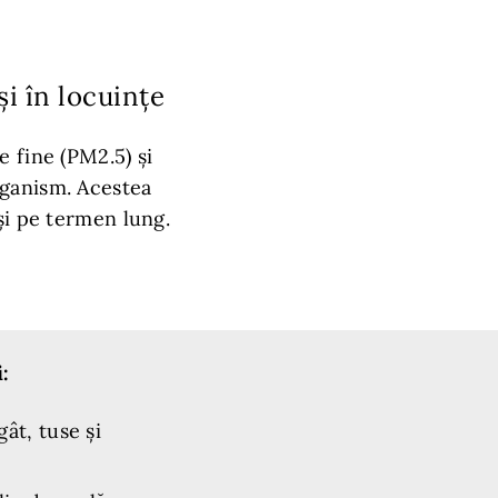
i în locuințe
 fine (PM2.5) și
rganism. Acestea
și pe termen lung.
:
 gât, tuse și
;