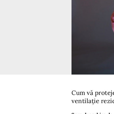
Cum vă protej
ventilație re