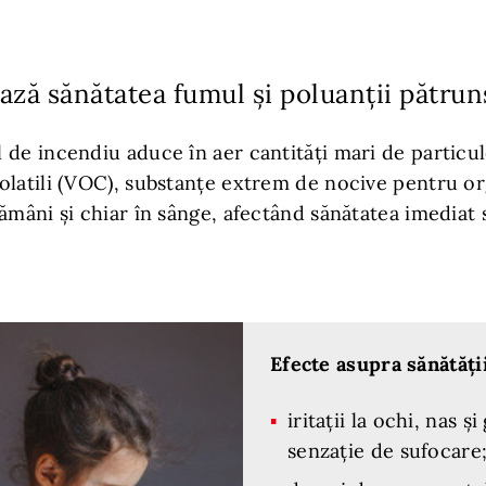
ză sănătatea fumul și poluanții pătrunș
de incendiu aduce în aer cantități mari de particule
olatili (VOC), substanțe extrem de nocive pentru o
ămâni și chiar în sânge, afectând sănătatea imediat 
Efecte asupra sănătății
iritații la ochi, nas și
senzație de sufocare