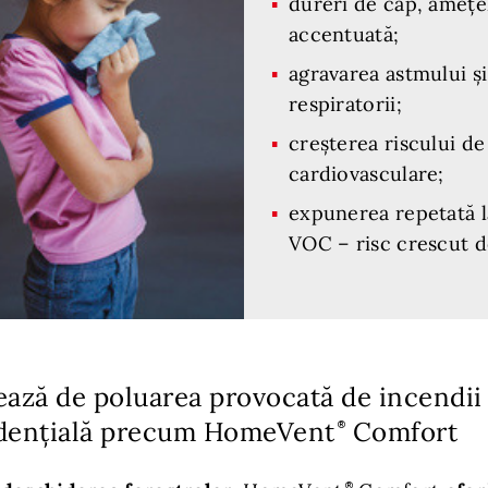
dureri de cap, amețel
accentuată;
agravarea astmului și 
respiratorii;
creșterea riscului de
cardiovasculare;
expunerea repetată la
VOC – risc crescut d
ează de poluarea provocată de incendii
zidențială precum HomeVent
Comfort