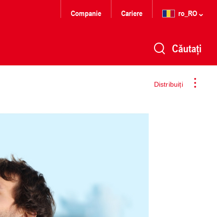
Companie
Cariere
ro_RO
Căutați
Distribuiți