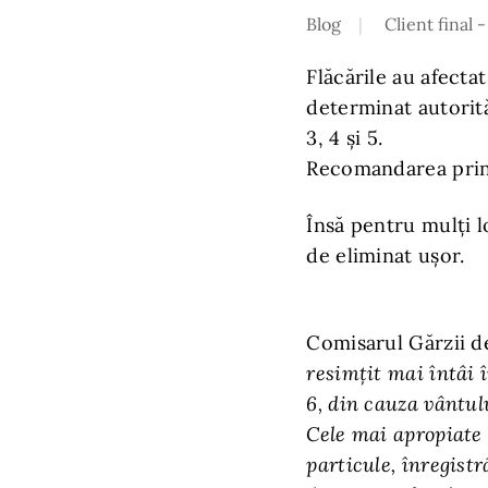
Blog
Client final -
Flăcările au afecta
determinat autorită
3, 4 și 5.
Recomandarea princi
Însă pentru mulți l
de eliminat ușor.
Comisarul Gărzii d
resimţit mai întâi în
6, din cauza vântul
Cele mai apropiate 
particule, înregist