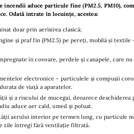
e incendii aduce particule fine (PM2.5, PM10), co
ice. Odată intrate în locuințe, acestea:
inat doar prin aerisirea clasică;
gine și praf fin (PM2.5) pe pereți, mobilă și textile
mpregnate în covoare, perdele și canapele, care nu
mentelor electronice – particulele și compușii coro
durata de viață a aparatelor.
ții și a riscului de mucegai, deoarece deschiderea 
diu aduce aer cald, umed și poluat.
tății aerului interior pe termen lung, cu particule 
ile întregi fără ventilație filtrată.