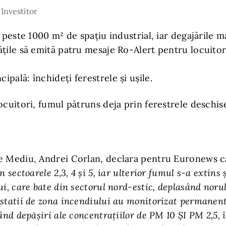
 Investitor
t peste 1000 m² de spațiu industrial, iar degajările 
țile să emită patru mesaje Ro-Alert pentru locuitori
pală: închideți ferestrele și ușile.
ocuitori, fumul pătruns deja prin ferestrele deschise
e Mediu, Andrei Corlan, declara pentru Euronews c
 sectoarele 2,3, 4 şi 5, iar ulterior fumul s-a extins ş
ui, care bate din sectorul nord-estic, deplasând norul
statii de zona incendiului au monitorizat permanent
rând depăşiri ale concentraţiilor de PM 10 ŞI PM 2,5,