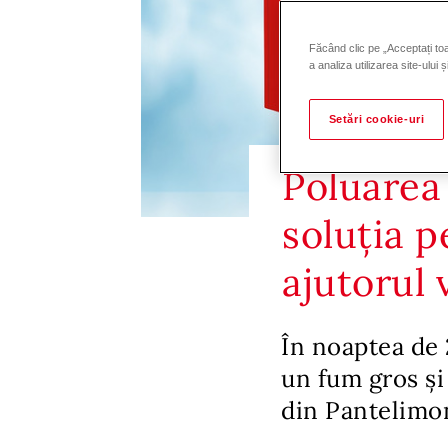
Făcând clic pe „Acceptați toa
a analiza utilizarea site-ului 
Setări cookie-uri
Poluarea 
soluția p
ajutorul 
În noaptea de 
un fum gros și 
din Pantelimo