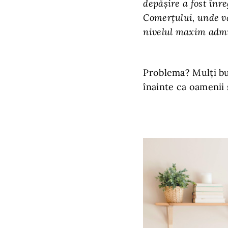
depăşire a fost înre
Comerţului, unde v
nivelul maxim admi
Problema? Mulți buc
înainte ca oamenii 