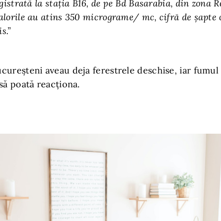
gistrată la staţia B16, de pe Bd Basarabia, din zona R
alorile au atins 350 micrograme/ mc, cifră de şapte
s.”
ureșteni aveau deja ferestrele deschise, iar fumul 
să poată reacționa.