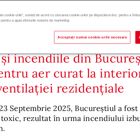
te cookie-urile”, sunteți de acord cu stocarea cookie-urilor pe dispozitivul dvs. pentru a îmbu
și pentru a ajuta eforturile noastre de marketing.
Acceptați numai cookie-urile necesare
și incendiile din Bucureș
entru aer curat la interio
ventilației rezidențiale
23 Septembrie 2025, Bucureștiul a fost
toxic, rezultat în urma incendiului izbu
n.