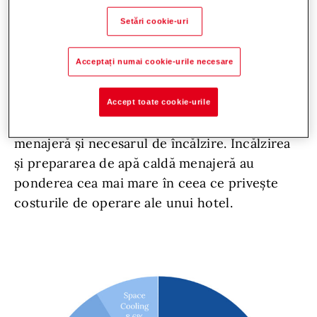
afacere riscantă și costisitoare, dar, dacă este
Setări cookie-uri
bine gestionată, poate aduce un profit ridicat.
Prin urmare, este important ca proprietarii să
Acceptați numai cookie-urile necesare
își asume de la început costurile principale
generate de funcționarea hotelului și a
Accept toate cookie-urile
restaurantului prin consumul de apă caldă
menajeră și necesarul de încălzire. Încălzirea
și prepararea de apă caldă menajeră au
ponderea cea mai mare în ceea ce privește
costurile de operare ale unui hotel.