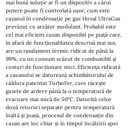
mai bună soluție ar fi un dispozitiv a cărui
putere poate fi controlată ușor, cum este
cazanul în condensație pe gaz Hoval UltraGas
prevăzut cu arzător modulant. Probabil este
cel mai eficient cazan disponibil pe piață care,
în afară de funcționalitatea descrisă mai sus,
are un randament termic ridicat de până la
99%, cu un consum scăzut de combustibil și
costuri de funcționare mici. Eficiența ridicată
a cazanului se datorează schimbătorului de
căldura patentat TurboFer, care răcește
gazele de ardere până la o temperatură de
evacuare mai mică de 50°C. Datorită celor
două retururi separate pentru temperatură
înaltă și joasă, procesul de condensație din
cazan are loc chiar și în timpul încălzirii apei