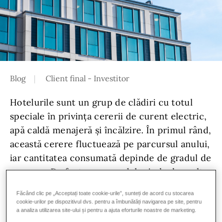
Blog
Client final - Investitor
Hotelurile sunt un grup de clădiri cu totul
speciale în privința cererii de curent electric,
apă caldă menajeră și încălzire. În primul rând,
această cerere fluctuează pe parcursul anului,
iar cantitatea consumată depinde de gradul de
ocupare. De fapt, consumul depinde de multe
variabile. Adesea, proprietarii de hoteluri
Făcând clic pe „Acceptați toate cookie-urile”, sunteți de acord cu stocarea
susțin că în acest domeniu este greu de
cookie-urilor pe dispozitivul dvs. pentru a îmbunătăți navigarea pe site, pentru
a analiza utilizarea site-ului și pentru a ajuta eforturile noastre de marketing.
previzionat dacă sezonul va fi profitabil. Este o