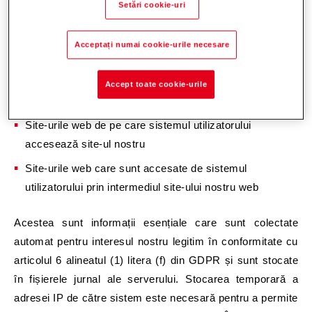
Informații despre tipul de browser și versiunea utilizată
Setări cookie-uri
Sistemul de operare al utilizatorului
Acceptați numai cookie-urile necesare
Furnizorul de servicii de internet al utilizatorului
Adresa IP a utilizatorului
Accept toate cookie-urile
Data și ora accesului
Site-urile web de pe care sistemul utilizatorului
accesează site-ul nostru
Site-urile web care sunt accesate de sistemul
utilizatorului prin intermediul site-ului nostru web
Acestea sunt informații esențiale care sunt colectate
automat pentru interesul nostru legitim în conformitate cu
articolul 6 alineatul (1) litera (f) din GDPR și sunt stocate
în fișierele jurnal ale serverului. Stocarea temporară a
adresei IP de către sistem este necesară pentru a permite