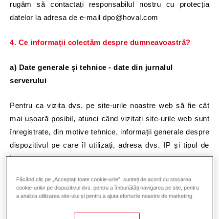
rugăm să contactați responsabilul nostru cu protecția
datelor la adresa de e-mail dpo@hoval.com
4. Ce informații colectăm despre dumneavoastră?
a) Date generale și tehnice - date din jurnalul
serverului
Pentru ca vizita dvs. pe site-urile noastre web să fie cât
mai ușoară posibil, atunci când vizitați site-urile web sunt
înregistrate, din motive tehnice, informații generale despre
dispozitivul pe care îl utilizați, adresa dvs. IP și tipul de
browser.
Făcând clic pe „Acceptați toate cookie-urile”, sunteți de acord cu stocarea
Datele înregistrate includ următoarele (aceasta nu este o
cookie-urilor pe dispozitivul dvs. pentru a îmbunătăți navigarea pe site, pentru
listă exhaustivă):
a analiza utilizarea site-ului și pentru a ajuta eforturile noastre de marketing.