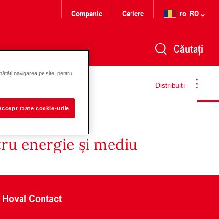
Companie
Cariere
ro_RO
Căutați
nătăți navigarea pe site, pentru
Distribuiți
Accept toate cookie-urile
tru energie și mediu
Hoval Contact