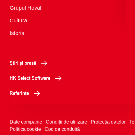
Vedere
Grupul Hoval
generală
Cultura
Istoria
Știri și presă
HK Select Software
Referințe
Date companie
Condiții de utilizare
Protecția datelor
Te
Politica cookie
Cod de conduită