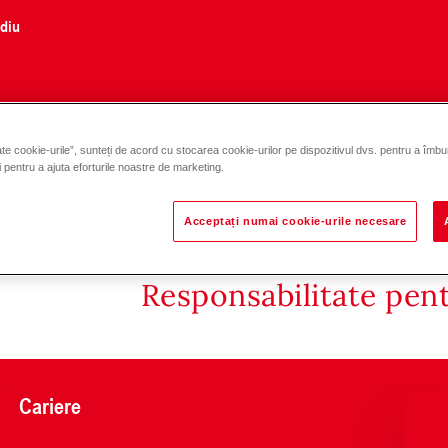
ediu
te cookie-urile”, sunteți de acord cu stocarea cookie-urilor pe dispozitivul dvs. pentru a îmbu
și pentru a ajuta eforturile noastre de marketing.
Acceptați numai cookie-urile necesare
Responsabilitate pen
Cariere