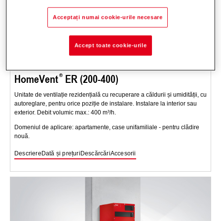
Acceptați numai cookie-urile necesare
Accept toate cookie-urile
HomeVent
ER (200-400)
Unitate de ventilație rezidențială cu recuperare a căldurii și umidității, cu
autoreglare, pentru orice poziție de instalare. Instalare la interior sau
exterior. Debit volumic max.: 400 m³/h.
Domeniul de aplicare: apartamente, case unifamiliale - pentru clădire
nouă.
Descriere
Dată și prețuri
Descărcări
Accesorii