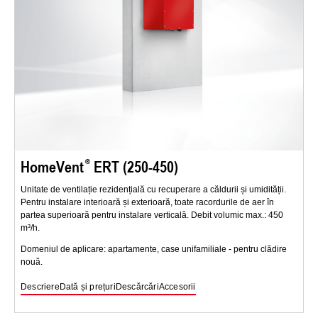
HomeVent
ERT (250-450)
Unitate de ventilație rezidențială cu recuperare a căldurii și umidității.
Pentru instalare interioară și exterioară, toate racordurile de aer în
partea superioară pentru instalare verticală. Debit volumic max.: 450
m³/h.
Domeniul de aplicare: apartamente, case unifamiliale - pentru clădire
nouă.
Descriere
Dată și prețuri
Descărcări
Accesorii