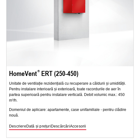
HomeVent
ERT (250-450)
Unitate de ventilație rezidențială cu recuperare a căldurii și umidității.
Pentru instalare interioară și exterioară, toate racordurile de aer în
partea superioară pentru instalare verticală. Debit volumic max.: 450
m³/h.
Domeniul de aplicare: apartamente, case unifamiliale - pentru clădire
nouă.
Descriere
Dată și prețuri
Descărcări
Accesorii