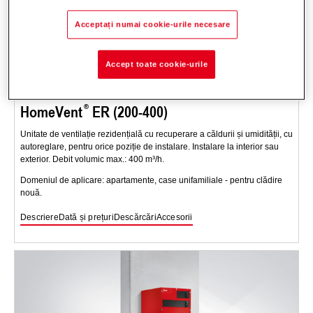
Acceptați numai cookie-urile necesare
Accept toate cookie-urile
HomeVent
ER (200-400)
Unitate de ventilație rezidențială cu recuperare a căldurii și umidității, cu
autoreglare, pentru orice poziție de instalare. Instalare la interior sau
exterior. Debit volumic max.: 400 m³/h.
Domeniul de aplicare: apartamente, case unifamiliale - pentru clădire
nouă.
Descriere
Dată și prețuri
Descărcări
Accesorii