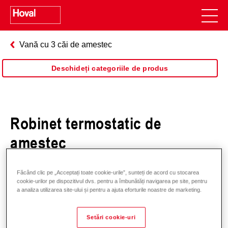
Vană cu 3 căi de amestec
Deschideți categoriile de produs
Robinet termostatic de
amestec
Făcând clic pe „Acceptați toate cookie-urile”, sunteți de acord cu stocarea
cookie-urilor pe dispozitivul dvs. pentru a îmbunătăți navigarea pe site, pentru
a analiza utilizarea site-ului și pentru a ajuta eforturile noastre de marketing.
Setări cookie-uri