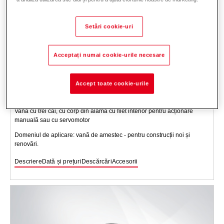
Setări cookie-uri
Acceptați numai cookie-urile necesare
Vană cu 3 căi de amestec B3G460, PN 10, 110
Accept toate cookie-urile
°C fără servomotor DN 15-50
Vană cu trei căi, cu corp din alamă cu filet interior pentru acționare
manuală sau cu servomotor
Domeniul de aplicare: vană de amestec - pentru construcții noi și
renovări.
Descriere
Dată și prețuri
Descărcări
Accesorii