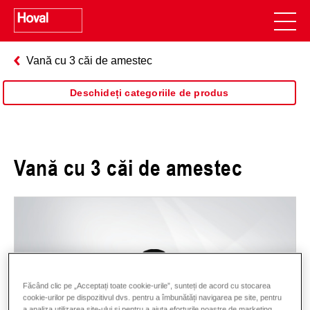
Vană cu 3 căi de amestec
Deschideți categoriile de produs
Vană cu 3 căi de amestec
Făcând clic pe „Acceptați toate cookie-urile”, sunteți de acord cu stocarea
cookie-urilor pe dispozitivul dvs. pentru a îmbunătăți navigarea pe site, pentru
a analiza utilizarea site-ului și pentru a ajuta eforturile noastre de marketing.