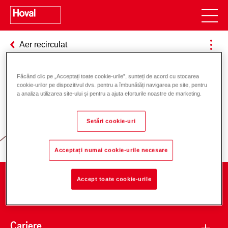
Aer recirculat
Făcând clic pe „Acceptați toate cookie-urile”, sunteți de acord cu stocarea
cookie-urilor pe dispozitivul dvs. pentru a îmbunătăți navigarea pe site, pentru
Responsabilitate pentru energie și
a analiza utilizarea site-ului și pentru a ajuta eforturile noastre de marketing.
mediu
Setări cookie-uri
Acceptați numai cookie-urile necesare
Accept toate cookie-urile
Companie
Cariere