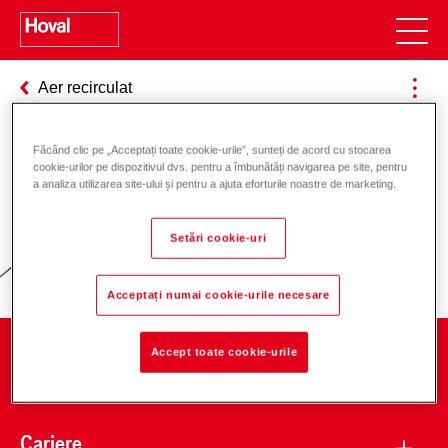
Aer recirculat
Făcând clic pe „Acceptați toate cookie-urile”, sunteți de acord cu stocarea
cookie-urilor pe dispozitivul dvs. pentru a îmbunătăți navigarea pe site, pentru
Responsabilitate pentru energie și
a analiza utilizarea site-ului și pentru a ajuta eforturile noastre de marketing.
mediu
Setări cookie-uri
Acceptați numai cookie-urile necesare
Accept toate cookie-urile
Companie
Cariere