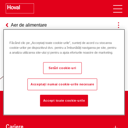
Aer de alimentare
Făcând clic pe „Acceptați toate cookie-urile”, sunteți de acord cu stocarea
cookie-urilor pe dispozitivul dvs. pentru a îmbunătăți navigarea pe site, pentru
Responsabilitate pentru energie și
a analiza utilizarea site-ului și pentru a ajuta eforturile noastre de marketing.
mediu
Setări cookie-uri
Acceptați numai cookie-urile necesare
Accept toate cookie-urile
Companie
Cariere