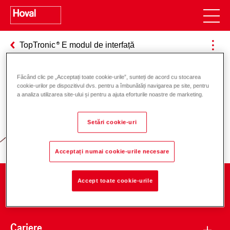
TopTronic
E modul de interfață
Făcând clic pe „Acceptați toate cookie-urile”, sunteți de acord cu stocarea
cookie-urilor pe dispozitivul dvs. pentru a îmbunătăți navigarea pe site, pentru
Responsabilitate pentru energie și
a analiza utilizarea site-ului și pentru a ajuta eforturile noastre de marketing.
mediu
Setări cookie-uri
Acceptați numai cookie-urile necesare
Accept toate cookie-urile
Companie
Cariere