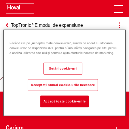
TopTronic
E modul de expansiune
Făcând clic pe „Acceptați toate cookie-urile”, sunteți de acord cu stocarea
cookie-urilor pe dispozitivul dvs. pentru a îmbunătăți navigarea pe site, pentru
Responsabilitate pentru energie și
a analiza utilizarea site-ului și pentru a ajuta eforturile noastre de marketing.
mediu
Setări cookie-uri
Acceptați numai cookie-urile necesare
Accept toate cookie-urile
Companie
Cariere