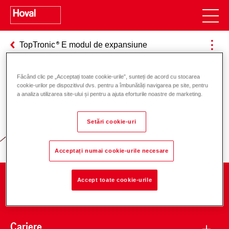
TopTronic
E modul de expansiune
Făcând clic pe „Acceptați toate cookie-urile”, sunteți de acord cu stocarea
cookie-urilor pe dispozitivul dvs. pentru a îmbunătăți navigarea pe site, pentru
Responsabilitate pentru energie și
a analiza utilizarea site-ului și pentru a ajuta eforturile noastre de marketing.
mediu
Setări cookie-uri
Acceptați numai cookie-urile necesare
Accept toate cookie-urile
Companie
Cariere