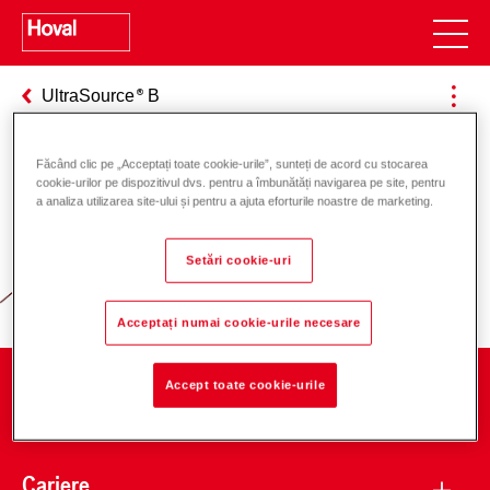
UltraSource
B
Făcând clic pe „Acceptați toate cookie-urile”, sunteți de acord cu stocarea
cookie-urilor pe dispozitivul dvs. pentru a îmbunătăți navigarea pe site, pentru
Responsabilitate pentru energie și
a analiza utilizarea site-ului și pentru a ajuta eforturile noastre de marketing.
mediu
Setări cookie-uri
Acceptați numai cookie-urile necesare
Accept toate cookie-urile
Companie
Cariere