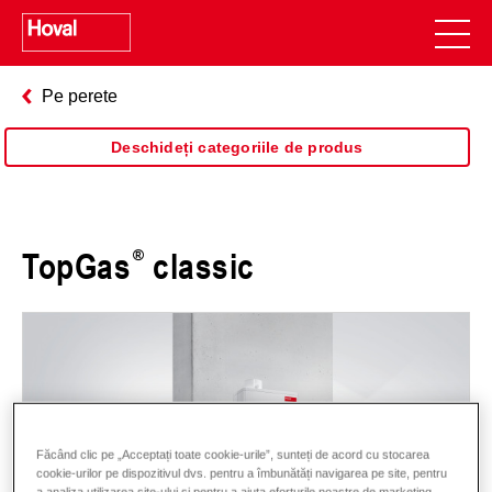
Pe perete
Deschideți categoriile de produs
TopGas
classic
Făcând clic pe „Acceptați toate cookie-urile”, sunteți de acord cu stocarea
cookie-urilor pe dispozitivul dvs. pentru a îmbunătăți navigarea pe site, pentru