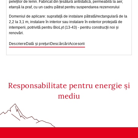
peleților de lemn. Fabricat din țesătură antistatică, permeabilă la aer,
etanșă la praf, cu un cadru pătrat pentru suspendarea rezervorului
Domeniul de aplicare: suprafață de instalare pătrată/rectangulară de la
2,2 la 3,1 m, instalare în interior sau instalare în exterior protejată de
intemperii, potrivită pentru BioLyt (13-43) - pentru construcții noi și
renovări.
Descriere
Dată și prețuri
Descărcări
Accesorii
Responsabilitate pentru energie și
mediu