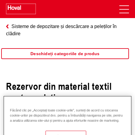
Sisteme de depozitare și descărcare a peleților în
clădire
Deschideți categoriile de produs
Rezervor din material textil
pentru peleți
Făcând clic pe „Acceptați toate cookie-urile”, sunteți de acord cu stocarea
cookie-urilor pe dispozitivul dvs. pentru a îmbunătăți navigarea pe site, pentru
a analiza utilizarea site-ului și pentru a ajuta eforturile noastre de marketing.