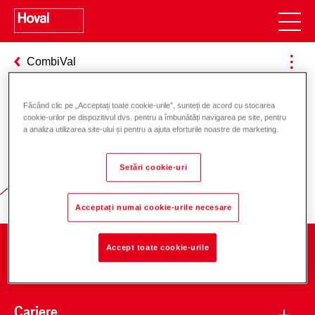
CombiVal
Făcând clic pe „Acceptați toate cookie-urile”, sunteți de acord cu stocarea
cookie-urilor pe dispozitivul dvs. pentru a îmbunătăți navigarea pe site, pentru
Responsabilitate pentru energie și
a analiza utilizarea site-ului și pentru a ajuta eforturile noastre de marketing.
mediu
Setări cookie-uri
Acceptați numai cookie-urile necesare
Accept toate cookie-urile
Companie
Cariere