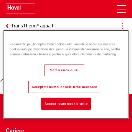
TransTherm
aqua F
Făcând clic pe „Acceptați toate cookie-urile”, sunteți de acord cu stocarea
cookie-urilor pe dispozitivul dvs. pentru a îmbunătăți navigarea pe site, pentru
Responsabilitate pentru energie și
a analiza utilizarea site-ului și pentru a ajuta eforturile noastre de marketing.
mediu
Setări cookie-uri
Acceptați numai cookie-urile necesare
Accept toate cookie-urile
Companie
Cariere