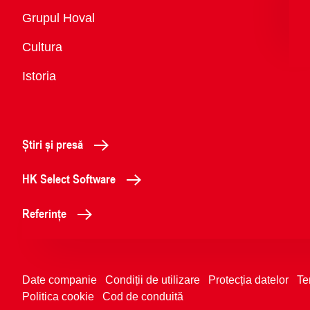
Vedere
Grupul Hoval
generală
Cultura
Istoria
Știri și presă
HK Select Software
Referințe
Date companie
Condiții de utilizare
Protecția datelor
Te
Politica cookie
Cod de conduită