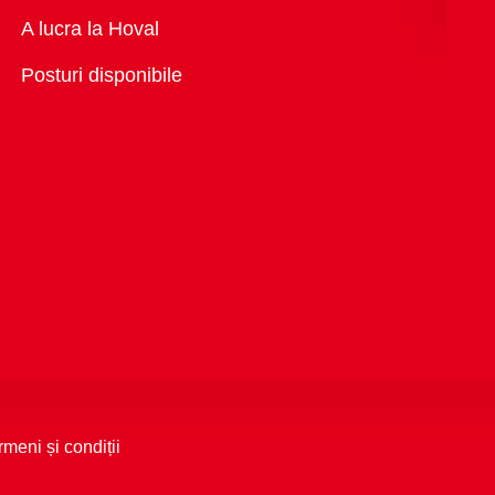
Vedere
A lucra la Hoval
generală
Posturi disponibile
rmeni și condiții