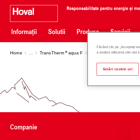
Responsabilitate pentru energie și m
Informații
Solutii
Produse
Servicii
Făcând clic pe „Acceptați toa
Home
...
TransTherm
aqua F
TransTherm
aqua FS (7
a analiza utilizarea site-ului 
Setări cookie-uri
Companie