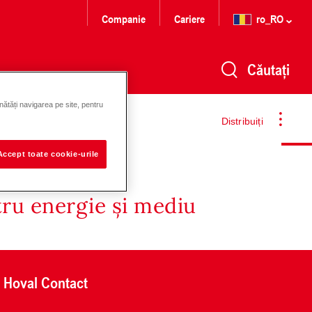
Companie
Cariere
ro_RO
Căutați
nătăți navigarea pe site, pentru
Distribuiți
Accept toate cookie-urile
tru energie și mediu
Hoval Contact