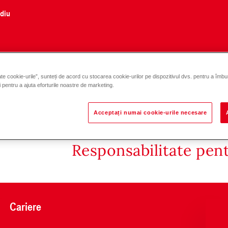
ediu
te cookie-urile”, sunteți de acord cu stocarea cookie-urilor pe dispozitivul dvs. pentru a îmbu
-10)-(7-90)
și pentru a ajuta eforturile noastre de marketing.
Acceptați numai cookie-urile necesare
Responsabilitate pen
Cariere