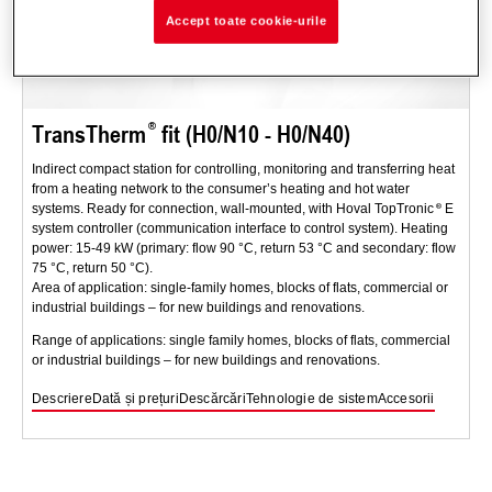
Accept toate cookie-urile
TransTherm
fit (H0/N10 - H0/N40)
Indirect compact station for controlling, monitoring and transferring heat
from a heating network to the consumer’s heating and hot water
systems. Ready for connection, wall-mounted, with Hoval TopTronic
E
system controller (communication interface to control system). Heating
power: 15-49 kW (primary: flow 90 °C, return 53 °C and secondary: flow
75 °C, return 50 °C).
Area of application: single-family homes, blocks of flats, commercial or
industrial buildings – for new buildings and renovations.
Range of applications: single family homes, blocks of flats, commercial
or industrial buildings – for new buildings and renovations.
Descriere
Dată și prețuri
Descărcări
Tehnologie de sistem
Accesorii