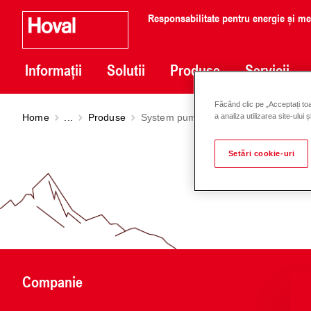
Responsabilitate pentru energie și m
Informații
Solutii
Produse
Servicii
Făcând clic pe „Acceptați toa
Home
...
Produse
System pump set SPS-A DN 15-30
a analiza utilizarea site-ului 
Setări cookie-uri
Companie