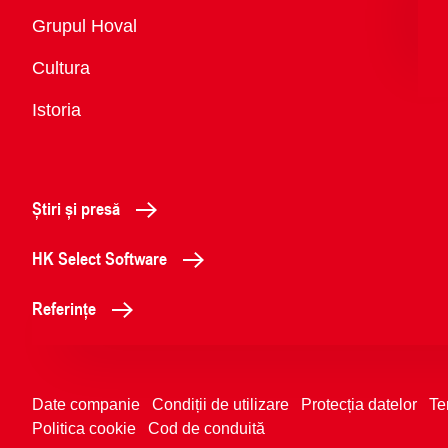
Vedere
Grupul Hoval
generală
Cultura
Istoria
Știri și presă
HK Select Software
Referințe
Date companie
Condiții de utilizare
Protecția datelor
Te
Politica cookie
Cod de conduită