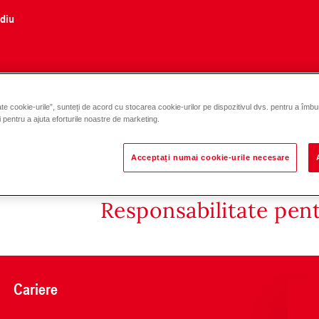
ediu
te cookie-urile”, sunteți de acord cu stocarea cookie-urilor pe dispozitivul dvs. pentru a îmbu
și pentru a ajuta eforturile noastre de marketing.
Acceptați numai cookie-urile necesare
Responsabilitate pen
Cariere