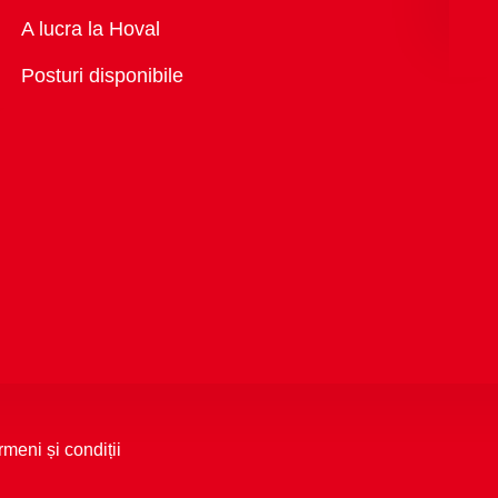
Vedere
A lucra la Hoval
generală
Posturi disponibile
rmeni și condiții