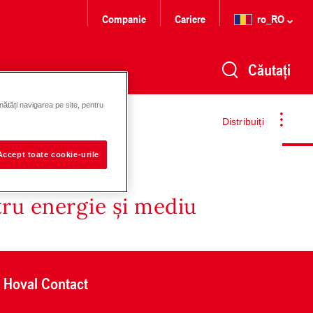
Companie
Cariere
ro_RO
Căutați
nătăți navigarea pe site, pentru
Distribuiți
Accept toate cookie-urile
tru energie și mediu
Hoval Contact