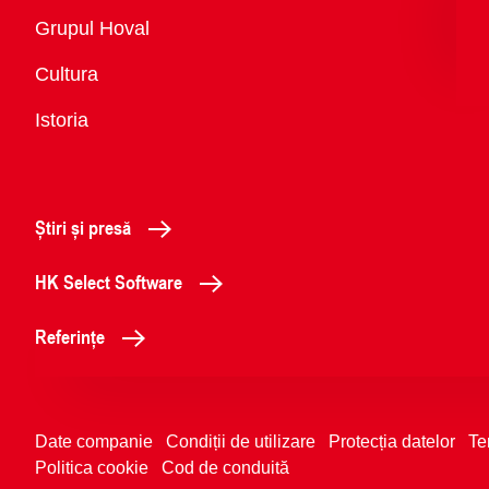
Vedere
Grupul Hoval
generală
Cultura
Istoria
Știri și presă
HK Select Software
Referințe
Date companie
Condiții de utilizare
Protecția datelor
Te
Politica cookie
Cod de conduită