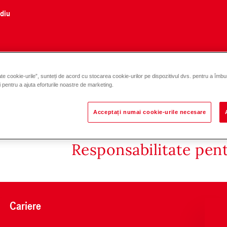
ediu
te cookie-urile”, sunteți de acord cu stocarea cookie-urilor pe dispozitivul dvs. pentru a îmbu
DN 25-30
și pentru a ajuta eforturile noastre de marketing.
Acceptați numai cookie-urile necesare
Responsabilitate pen
Cariere