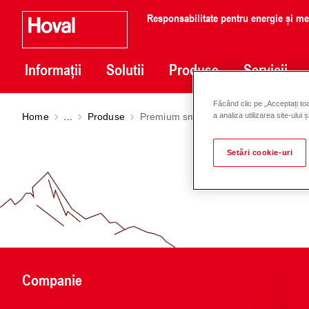
Responsabilitate pentru energie și m
Informații
Solutii
Produse
Servicii
Făcând clic pe „Acceptați toa
Home
...
Produse
Premium smart pump Stratos MAXO 
a analiza utilizarea site-ului 
Setări cookie-uri
Companie