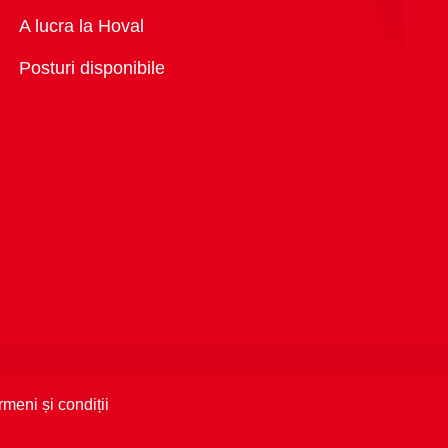
Vedere
A lucra la Hoval
generală
Posturi disponibile
rmeni și condiții