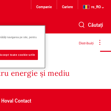
Companie
Cariere
ro_RO
Căutați
nătăți navigarea pe site, pentru
Distribuiți
Accept toate cookie-urile
tru energie și mediu
Hoval Contact