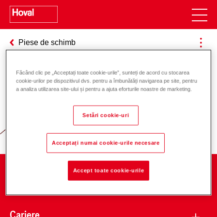
Piese de schimb
Făcând clic pe „Acceptați toate cookie-urile”, sunteți de acord cu stocarea
cookie-urilor pe dispozitivul dvs. pentru a îmbunătăți navigarea pe site, pentru
Responsabilitate pentru energie și
a analiza utilizarea site-ului și pentru a ajuta eforturile noastre de marketing.
mediu
Setări cookie-uri
Acceptați numai cookie-urile necesare
Accept toate cookie-urile
Companie
Cariere