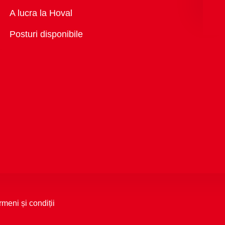
Vedere
A lucra la Hoval
generală
Posturi disponibile
rmeni și condiții