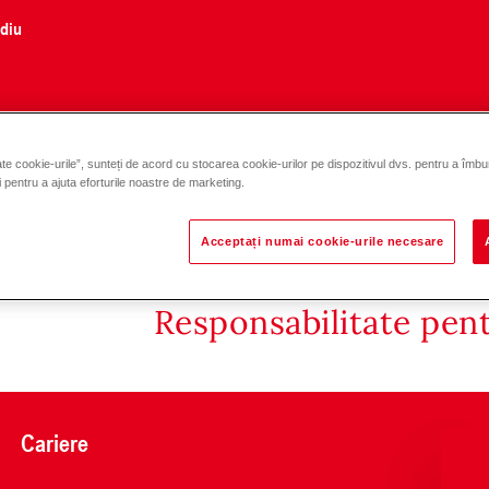
ediu
te cookie-urile”, sunteți de acord cu stocarea cookie-urilor pe dispozitivul dvs. pentru a îmbu
s MAXO-R7 DN 25-30
și pentru a ajuta eforturile noastre de marketing.
Acceptați numai cookie-urile necesare
Responsabilitate pen
Cariere