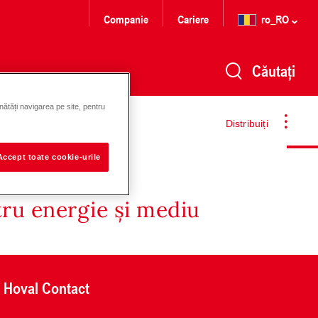
Companie
Cariere
ro_RO
Căutați
nătăți navigarea pe site, pentru
Distribuiți
Accept toate cookie-urile
tru energie și mediu
Hoval Contact