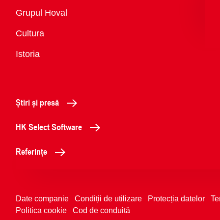
Vedere
Grupul Hoval
generală
Cultura
Istoria
Știri și presă
HK Select Software
Referințe
Date companie
Condiții de utilizare
Protecția datelor
Te
Politica cookie
Cod de conduită