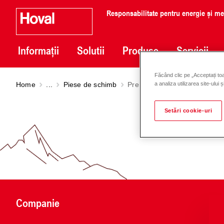
Responsabilitate pentru energie și m
Informații
Solutii
Produse
Servicii
Făcând clic pe „Acceptați toa
Home
...
Piese de schimb
Premium smart pump Strato
a analiza utilizarea site-ului 
Setări cookie-uri
Companie