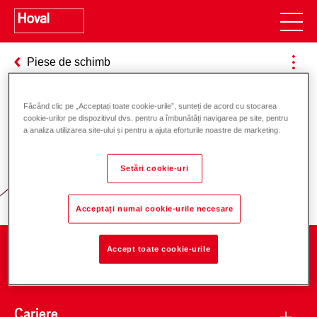
Piese de schimb
Făcând clic pe „Acceptați toate cookie-urile”, sunteți de acord cu stocarea
cookie-urilor pe dispozitivul dvs. pentru a îmbunătăți navigarea pe site, pentru
Responsabilitate pentru energie și
a analiza utilizarea site-ului și pentru a ajuta eforturile noastre de marketing.
mediu
Setări cookie-uri
Acceptați numai cookie-urile necesare
Accept toate cookie-urile
Companie
Cariere