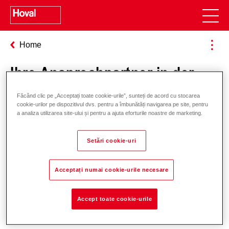
Home
Ihre Ansprechpartner in der
Region Tessin
Făcând clic pe „Acceptați toate cookie-urile”, sunteți de acord cu stocarea
cookie-urilor pe dispozitivul dvs. pentru a îmbunătăți navigarea pe site, pentru
a analiza utilizarea site-ului și pentru a ajuta eforturile noastre de marketing.
Um alle Daten auf dieser Seite zu sehen,
melden Sie sich bitte an
Setări cookie-uri
Acceptați numai cookie-urile necesare
Accept toate cookie-urile
Responsabilitate pentru energie și