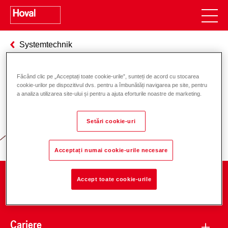
Systemtechnik
Făcând clic pe „Acceptați toate cookie-urile”, sunteți de acord cu stocarea
cookie-urilor pe dispozitivul dvs. pentru a îmbunătăți navigarea pe site, pentru
Responsabilitate pentru energie și
a analiza utilizarea site-ului și pentru a ajuta eforturile noastre de marketing.
mediu
Setări cookie-uri
Acceptați numai cookie-urile necesare
Accept toate cookie-urile
Companie
Cariere