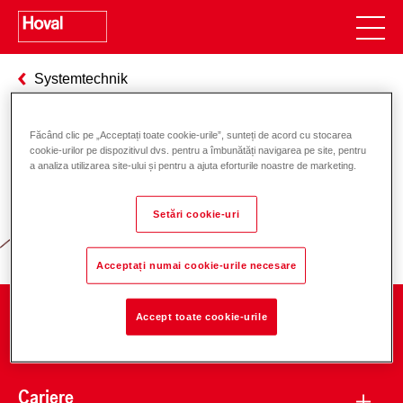
Systemtechnik
Făcând clic pe „Acceptați toate cookie-urile”, sunteți de acord cu stocarea
cookie-urilor pe dispozitivul dvs. pentru a îmbunătăți navigarea pe site, pentru
Responsabilitate pentru energie și
a analiza utilizarea site-ului și pentru a ajuta eforturile noastre de marketing.
mediu
Setări cookie-uri
Acceptați numai cookie-urile necesare
Accept toate cookie-urile
Companie
Cariere