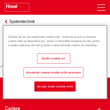
Systemtechnik
Făcând clic pe „Acceptați toate cookie-urile”, sunteți de acord cu stocarea
cookie-urilor pe dispozitivul dvs. pentru a îmbunătăți navigarea pe site, pentru
Responsabilitate pentru energie și
a analiza utilizarea site-ului și pentru a ajuta eforturile noastre de marketing.
mediu
Setări cookie-uri
Acceptați numai cookie-urile necesare
Accept toate cookie-urile
Companie
Cariere