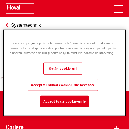
Systemtechnik
Făcând clic pe „Acceptați toate cookie-urile”, sunteți de acord cu stocarea
cookie-urilor pe dispozitivul dvs. pentru a îmbunătăți navigarea pe site, pentru
Responsabilitate pentru energie și
a analiza utilizarea site-ului și pentru a ajuta eforturile noastre de marketing.
mediu
Setări cookie-uri
Acceptați numai cookie-urile necesare
Accept toate cookie-urile
Companie
Cariere