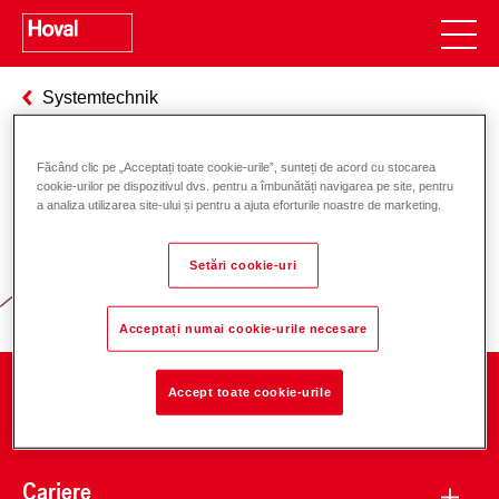
Systemtechnik
Făcând clic pe „Acceptați toate cookie-urile”, sunteți de acord cu stocarea
cookie-urilor pe dispozitivul dvs. pentru a îmbunătăți navigarea pe site, pentru
Responsabilitate pentru energie și
a analiza utilizarea site-ului și pentru a ajuta eforturile noastre de marketing.
mediu
Setări cookie-uri
Acceptați numai cookie-urile necesare
Accept toate cookie-urile
Companie
Cariere