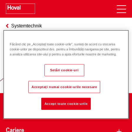
Systemtechnik
Făcând clic pe „Acceptați toate cookie-urile”, sunteți de acord cu stocarea
cookie-urilor pe dispozitivul dvs. pentru a îmbunătăți navigarea pe site, pentru
Responsabilitate pentru energie și
a analiza utilizarea site-ului și pentru a ajuta eforturile noastre de marketing.
mediu
Setări cookie-uri
Acceptați numai cookie-urile necesare
Accept toate cookie-urile
Companie
Cariere