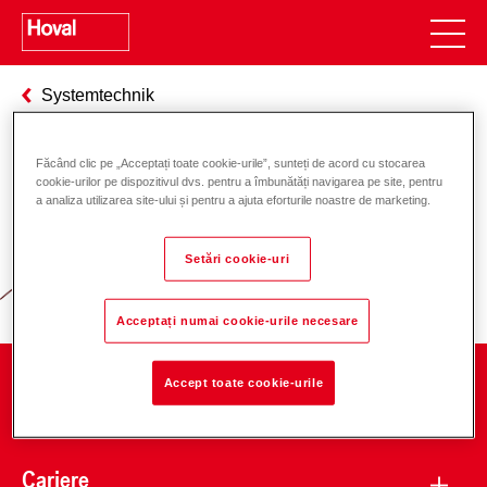
Systemtechnik
Făcând clic pe „Acceptați toate cookie-urile”, sunteți de acord cu stocarea
cookie-urilor pe dispozitivul dvs. pentru a îmbunătăți navigarea pe site, pentru
Responsabilitate pentru energie și
a analiza utilizarea site-ului și pentru a ajuta eforturile noastre de marketing.
mediu
Setări cookie-uri
Acceptați numai cookie-urile necesare
Accept toate cookie-urile
Companie
Cariere