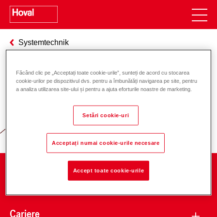
Systemtechnik
Făcând clic pe „Acceptați toate cookie-urile”, sunteți de acord cu stocarea
cookie-urilor pe dispozitivul dvs. pentru a îmbunătăți navigarea pe site, pentru
Responsabilitate pentru energie și
a analiza utilizarea site-ului și pentru a ajuta eforturile noastre de marketing.
mediu
Setări cookie-uri
Acceptați numai cookie-urile necesare
Accept toate cookie-urile
Companie
Cariere