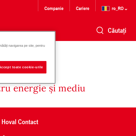
Companie
Cariere
ro_RO
Căutați
nătăți navigarea pe site, pentru
Accept toate cookie-urile
tru energie și mediu
Hoval Contact