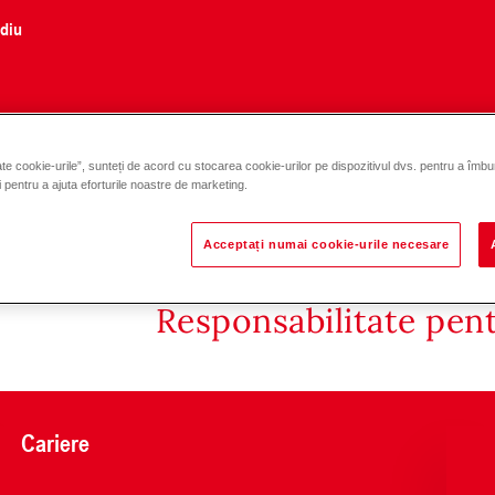
ediu
te cookie-urile”, sunteți de acord cu stocarea cookie-urilor pe dispozitivul dvs. pentru a îmbu
și pentru a ajuta eforturile noastre de marketing.
Acceptați numai cookie-urile necesare
Responsabilitate pen
Cariere