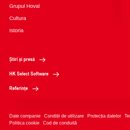
Vedere
Grupul Hoval
generală
Cultura
Istoria
Știri și presă
HK Select Software
Referințe
Date companie
Condiții de utilizare
Protecția datelor
Te
Politica cookie
Cod de conduită