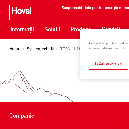
Responsabilitate pentru energie și m
Informații
Solutii
Produse
Servicii
Făcând clic pe „Acceptați toa
Home
Systemtechnik
TT03-1I-1H-MHK
a analiza utilizarea site-ului 
Setări cookie-uri
Companie