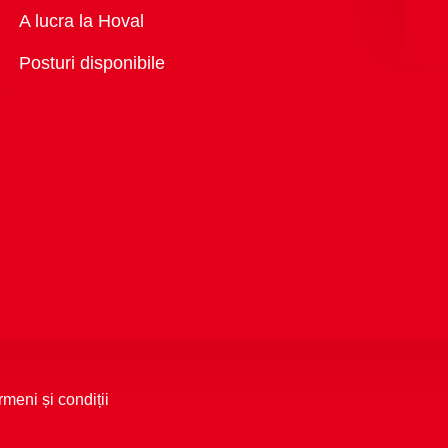
Vedere
A lucra la Hoval
generală
Posturi disponibile
rmeni și condiții