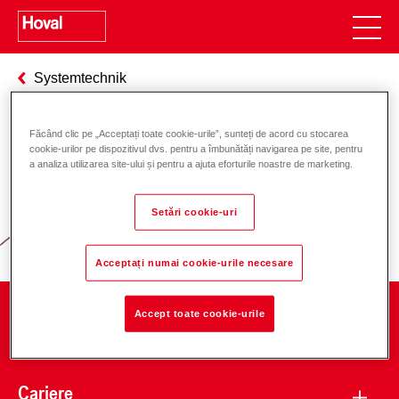
Systemtechnik
Făcând clic pe „Acceptați toate cookie-urile”, sunteți de acord cu stocarea
cookie-urilor pe dispozitivul dvs. pentru a îmbunătăți navigarea pe site, pentru
Responsabilitate pentru energie și
a analiza utilizarea site-ului și pentru a ajuta eforturile noastre de marketing.
mediu
Setări cookie-uri
Acceptați numai cookie-urile necesare
Accept toate cookie-urile
Companie
Cariere