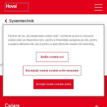
Systemtechnik
Făcând clic pe „Acceptați toate cookie-urile”, sunteți de acord cu stocarea
cookie-urilor pe dispozitivul dvs. pentru a îmbunătăți navigarea pe site, pentru
Responsabilitate pentru energie și
a analiza utilizarea site-ului și pentru a ajuta eforturile noastre de marketing.
mediu
Setări cookie-uri
Acceptați numai cookie-urile necesare
Accept toate cookie-urile
Companie
Cariere