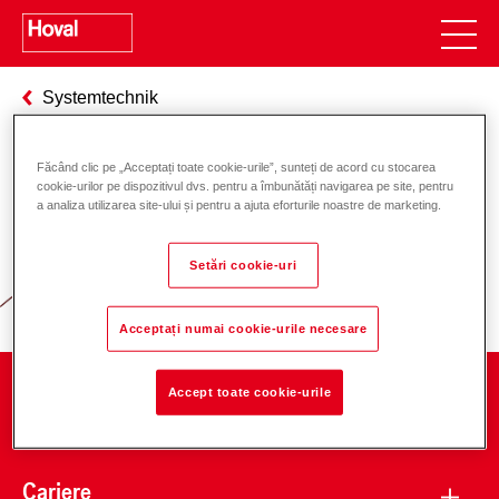
Systemtechnik
Făcând clic pe „Acceptați toate cookie-urile”, sunteți de acord cu stocarea
cookie-urilor pe dispozitivul dvs. pentru a îmbunătăți navigarea pe site, pentru
Responsabilitate pentru energie și
a analiza utilizarea site-ului și pentru a ajuta eforturile noastre de marketing.
mediu
Setări cookie-uri
Acceptați numai cookie-urile necesare
Accept toate cookie-urile
Companie
Cariere