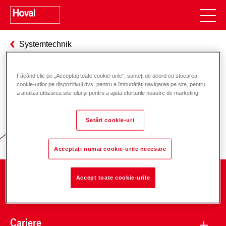
Systemtechnik
Făcând clic pe „Acceptați toate cookie-urile”, sunteți de acord cu stocarea
cookie-urilor pe dispozitivul dvs. pentru a îmbunătăți navigarea pe site, pentru
Responsabilitate pentru energie și
a analiza utilizarea site-ului și pentru a ajuta eforturile noastre de marketing.
mediu
Setări cookie-uri
Acceptați numai cookie-urile necesare
Accept toate cookie-urile
Companie
Cariere