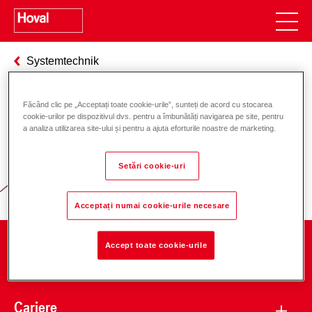
Systemtechnik
Făcând clic pe „Acceptați toate cookie-urile”, sunteți de acord cu stocarea
cookie-urilor pe dispozitivul dvs. pentru a îmbunătăți navigarea pe site, pentru
Responsabilitate pentru energie și
a analiza utilizarea site-ului și pentru a ajuta eforturile noastre de marketing.
mediu
Setări cookie-uri
Acceptați numai cookie-urile necesare
Accept toate cookie-urile
Companie
Cariere