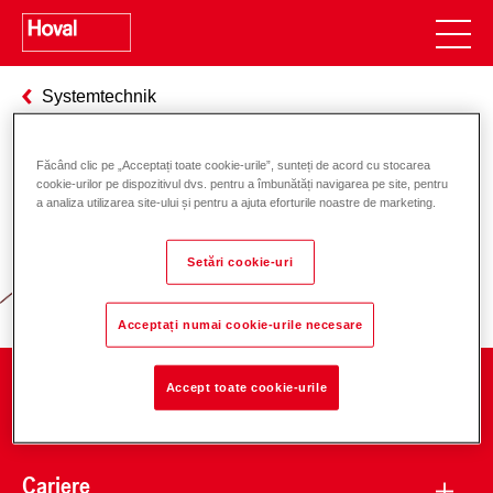
Systemtechnik
Făcând clic pe „Acceptați toate cookie-urile”, sunteți de acord cu stocarea
cookie-urilor pe dispozitivul dvs. pentru a îmbunătăți navigarea pe site, pentru
Responsabilitate pentru energie și
a analiza utilizarea site-ului și pentru a ajuta eforturile noastre de marketing.
mediu
Setări cookie-uri
Acceptați numai cookie-urile necesare
Accept toate cookie-urile
Companie
Cariere