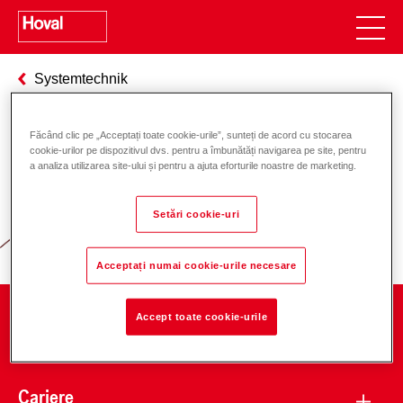
Systemtechnik
Făcând clic pe „Acceptați toate cookie-urile”, sunteți de acord cu stocarea
cookie-urilor pe dispozitivul dvs. pentru a îmbunătăți navigarea pe site, pentru
Responsabilitate pentru energie și
a analiza utilizarea site-ului și pentru a ajuta eforturile noastre de marketing.
mediu
Setări cookie-uri
Acceptați numai cookie-urile necesare
Accept toate cookie-urile
Companie
Cariere