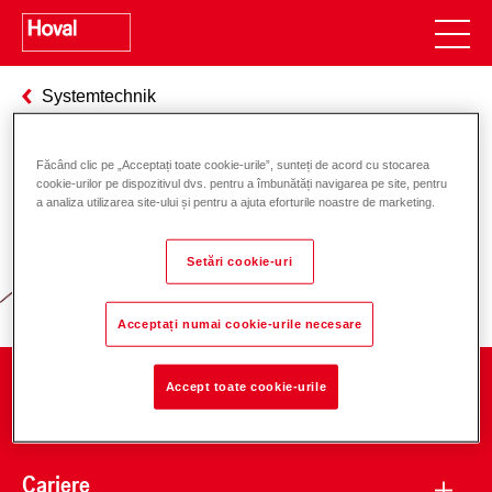
Systemtechnik
Făcând clic pe „Acceptați toate cookie-urile”, sunteți de acord cu stocarea
cookie-urilor pe dispozitivul dvs. pentru a îmbunătăți navigarea pe site, pentru
Responsabilitate pentru energie și
a analiza utilizarea site-ului și pentru a ajuta eforturile noastre de marketing.
mediu
Setări cookie-uri
Acceptați numai cookie-urile necesare
Accept toate cookie-urile
Companie
Cariere