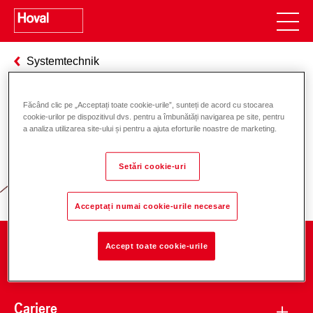
Systemtechnik
Făcând clic pe „Acceptați toate cookie-urile”, sunteți de acord cu stocarea
cookie-urilor pe dispozitivul dvs. pentru a îmbunătăți navigarea pe site, pentru
Responsabilitate pentru energie și
a analiza utilizarea site-ului și pentru a ajuta eforturile noastre de marketing.
mediu
Setări cookie-uri
Acceptați numai cookie-urile necesare
Accept toate cookie-urile
Companie
Cariere