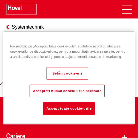
Systemtechnik
Făcând clic pe „Acceptați toate cookie-urile”, sunteți de acord cu stocarea
cookie-urilor pe dispozitivul dvs. pentru a îmbunătăți navigarea pe site, pentru
Responsabilitate pentru energie și
a analiza utilizarea site-ului și pentru a ajuta eforturile noastre de marketing.
mediu
Setări cookie-uri
Acceptați numai cookie-urile necesare
Accept toate cookie-urile
Companie
Cariere