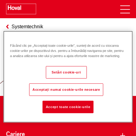
Systemtechnik
Făcând clic pe „Acceptați toate cookie-urile”, sunteți de acord cu stocarea
cookie-urilor pe dispozitivul dvs. pentru a îmbunătăți navigarea pe site, pentru
Responsabilitate pentru energie și
a analiza utilizarea site-ului și pentru a ajuta eforturile noastre de marketing.
mediu
Setări cookie-uri
Acceptați numai cookie-urile necesare
Accept toate cookie-urile
Companie
Cariere