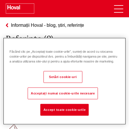
Informații Hoval - blog, știri, referințe
Referințe (
0
)
Făcând clic pe „Acceptați toate cookie-urile”, sunteți de acord cu stocarea
cookie-urilor pe dispozitivul dvs. pentru a îmbunătăți navigarea pe site, pentru
Filtru Referințe
a analiza utilizarea site-ului și pentru a ajuta eforturile noastre de marketing.
Setări cookie-uri
Acceptați numai cookie-urile necesare
Responsabilitate pentru energie și
Accept toate cookie-urile
mediu