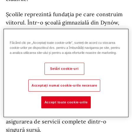
Școlile reprezintă fundația pe care construim
viitorul. Într-o școală gimnazială din Dynów,
Polonia, acest lucru se aplică și pentru
tehnologia de încălzire. În septembrie 2020,
Făcând clic pe „Acceptați toate cookie-urile”, sunteți de acord cu stocarea
clădirea, care găzduiește zilnic aproximativ
cookie-urilor pe dispozitivul dvs. pentru a îmbunătăți navigarea pe site, pentru
a analiza utilizarea site-ului și pentru a ajuta eforturile noastre de marketing.
300 de studenți, a beneficiat de renovarea
sistemului de încălzire. Cu facilități la fața
Setări cookie-uri
locului, incluzând 12 săli de clasă, 2 săli pentru
computere, o cantină, o bibliotecă și o sală de
Acceptați numai cookie-urile necesare
sport, acesta a fost un proiect abordat cu cea
mai mare responsabilitate. Hoval a câștigat
Accept toate cookie-urile
licitația cu cel mai recent cazan în
condensație pe gaz UltraGas
2 și prin
asigurarea de servicii complete dintr-o
singură sursă.