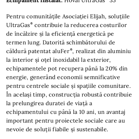
Echipament instalat:
Hoval UltraGas
35
Pentru comunitățile Asociației Elijah, soluțiile
UltraGas
contribuie la reducerea costurilor
de încălzire și la eficiență energetică pe
termen lung. Datorită schimbătorului de
căldură patentat aluFer
, realizat din aluminiu
la interior și oțel inoxidabil la exterior,
echipamentele pot recupera până la 20% din
energie, generând economii semnificative
pentru centrele sociale și spațiile comunitare.
În același timp, construcția robustă contribuie
la prelungirea duratei de viață a
echipamentului cu până la 10 ani, un avantaj
important pentru proiectele sociale care au
nevoie de soluții fiabile și sustenabile.