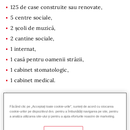
125 de case construite sau renovate,
5 centre sociale,
2 școli de muzică,
2 cantine sociale,
1 internat,
1 casă pentru oamenii străzii,
1 cabinet stomatologic,
1 cabinet medical.
În aceste comunități, copiii primesc educație,
mese calde, sprijin emoțional, activități
Făcând clic pe „Acceptați toate cookie-urile”, sunteți de acord cu stocarea
culturale și șansa de a construi un alt viitor.
cookie-urilor pe dispozitivul dvs. pentru a îmbunătăți navigarea pe site, pentru
a analiza utilizarea site-ului și pentru a ajuta eforturile noastre de marketing.