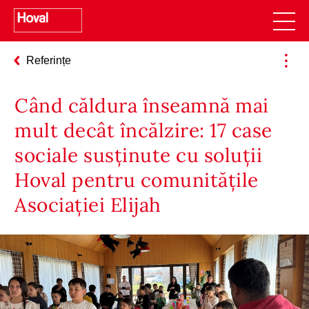
Referințe
Când căldura înseamnă mai
mult decât încălzire: 17 case
sociale susținute cu soluții
Hoval pentru comunitățile
Asociației Elijah