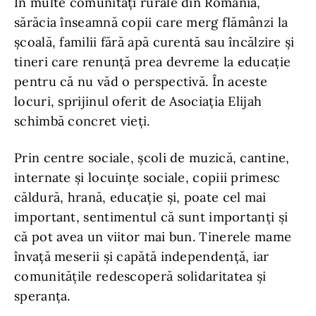
În multe comunități rurale din România,
sărăcia înseamnă copii care merg flămânzi la
școală, familii fără apă curentă sau încălzire și
tineri care renunță prea devreme la educație
pentru că nu văd o perspectivă. În aceste
locuri, sprijinul oferit de Asociația Elijah
schimbă concret vieți.
Prin centre sociale, școli de muzică, cantine,
internate și locuințe sociale, copiii primesc
căldură, hrană, educație și, poate cel mai
important, sentimentul că sunt importanți și
că pot avea un viitor mai bun. Tinerele mame
învață meserii și capătă independență, iar
comunitățile redescoperă solidaritatea și
speranța.