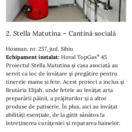
2. Stella Matutina – Cantină socială
Hosman, nr. 257, jud. Sibiu
Echipament instalat:
Hoval TopGas
45
Proiectul Stella Matutina și casa asociată au
servit ca loc de învățare și pregătire pentru
tinerele mame și fete. Acest proiect a inclus și
Brutăria Elijah, unde fetele au învățat arta
preparării pâinii, a prăjiturilor și a altor
produse de patiserie. În plus, aici au învățat
abilități esențiale, de la gătit sănătos la
întreținerea curățeniei și repararea hainelor.